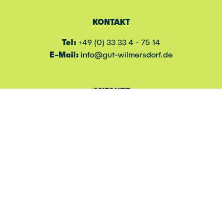
KONTAKT
Tel:
+49 (0) 33 33 4 - 75 14
E-Mail:
info@gut-wilmersdorf.de
ANFAHRT
Google Maps öffnen
IMPRESSUM
DATENSCHUTZ
© GUT WILMERSDORF eGbR 2025